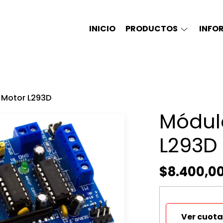
INICIO
PRODUCTOS
INFO
 Motor L293D
Módulo
L293D
$8.400,0
Ver cuota