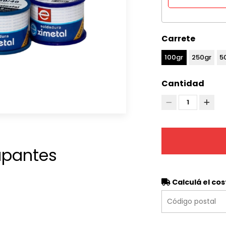
Carrete
100gr
250gr
5
Cantidad
1
apantes
Calculá el cos