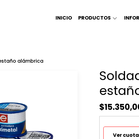
INICIO
PRODUCTOS
INFO
estaño alámbrica
Solda
estañ
$15.350,0
Ver cuota